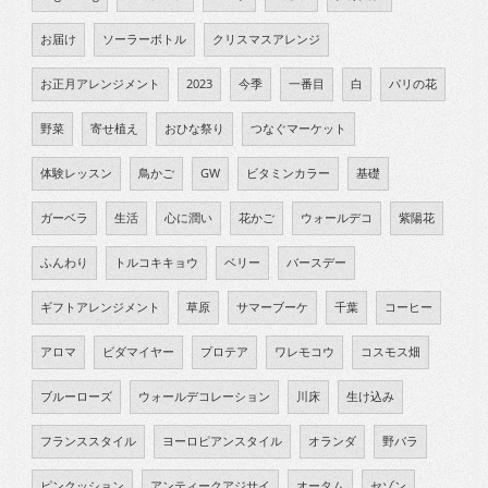
お届け
ソーラーボトル
クリスマスアレンジ
お正月アレンジメント
2023
今季
一番目
白
パリの花
野菜
寄せ植え
おひな祭り
つなぐマーケット
体験レッスン
鳥かご
GW
ビタミンカラー
基礎
ガーベラ
生活
心に潤い
花かご
ウォールデコ
紫陽花
ふんわり
トルコキキョウ
ベリー
バースデー
ギフトアレンジメント
草原
サマーブーケ
千葉
コーヒー
アロマ
ビダマイヤー
プロテア
ワレモコウ
コスモス畑
ブルーローズ
ウォールデコレーション
川床
生け込み
フランススタイル
ヨーロピアンスタイル
オランダ
野バラ
ピンクッション
アンティークアジサイ
オータム
セゾン