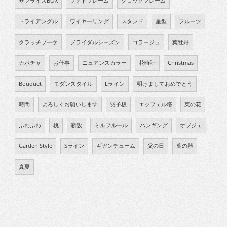
サプライズBOX
フォトフレーム
クロックフレーム
トライアングル
ワイヤーリング
スタンド
星型
フルーツ
クラッチブーケ
ブライダルシーズン
コラージュ
葉牡丹
カボチャ
お仕事
ニュアンスカラー
花時計
Christmas
Bouquet
モダンスタイル
Lライン
明けましておめでとう
時間
よろしくお願いします
羽子板
エッフェル塔
菜の花
ふわふわ
桃
新設
ミルフルール
ハンギング
オブジェ
Garden Style
Sライン
ギガンチューム
父の日
葉の器
真夏