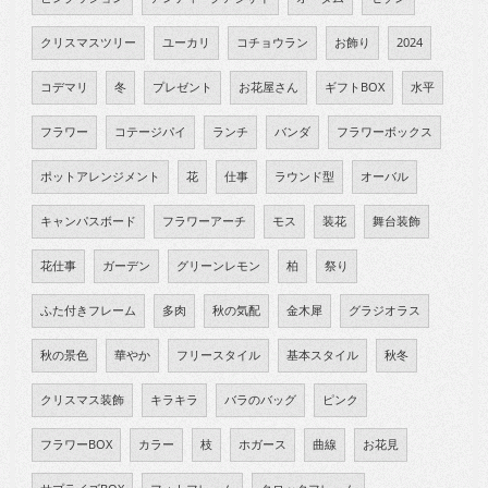
クリスマスツリー
ユーカリ
コチョウラン
お飾り
2024
コデマリ
冬
プレゼント
お花屋さん
ギフトBOX
水平
フラワー
コテージパイ
ランチ
バンダ
フラワーボックス
ポットアレンジメント
花
仕事
ラウンド型
オーバル
キャンパスボード
フラワーアーチ
モス
装花
舞台装飾
花仕事
ガーデン
グリーンレモン
柏
祭り
ふた付きフレーム
多肉
秋の気配
金木犀
グラジオラス
秋の景色
華やか
フリースタイル
基本スタイル
秋冬
クリスマス装飾
キラキラ
バラのバッグ
ピンク
フラワーBOX
カラー
枝
ホガース
曲線
お花見