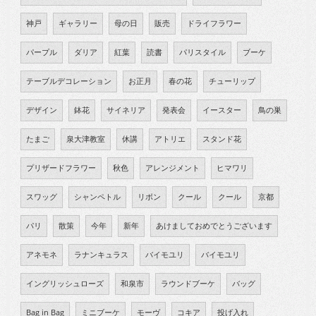
神戸
ギャラリー
母の日
販売
ドライフラワー
パープル
ダリア
紅葉
読書
パリスタイル
ブーケ
テーブルデコレーション
お正月
春の花
チューリップ
デザイン
鉢花
サイネリア
発表会
イースター
鳥の巣
たまご
泉大津教室
休講
アトリエ
スタンド花
プリザードフラワー
秋色
アレンジメント
ヒマワリ
スワッグ
シャンペトル
リボン
クール
クール
京都
パリ
散策
今年
新年
あけましておめでとうございます
アネモネ
ラナンキュラス
バイモユリ
バイモユリ
イングリッシュローズ
和泉市
ラウンドブーケ
バッグ
Bag in Bag
ミニブーケ
モーヴ
コキア
投げ入れ