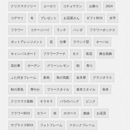
クリスマスツリー
ユーカリ
コチョウラン
お飾り
2024
コデマリ
冬
プレゼント
お花屋さん
ギフトBOX
水平
フラワー
コテージパイ
ランチ
バンダ
フラワーボックス
ポットアレンジメント
花
仕事
ラウンド型
オーバル
キャンパスボード
フラワーアーチ
モス
装花
舞台装飾
花仕事
ガーデン
グリーンレモン
柏
祭り
ふた付きフレーム
多肉
秋の気配
金木犀
グラジオラス
秋の景色
華やか
フリースタイル
基本スタイル
秋冬
クリスマス装飾
キラキラ
バラのバッグ
ピンク
フラワーBOX
カラー
枝
ホガース
曲線
お花見
サプライズBOX
フォトフレーム
クロックフレーム