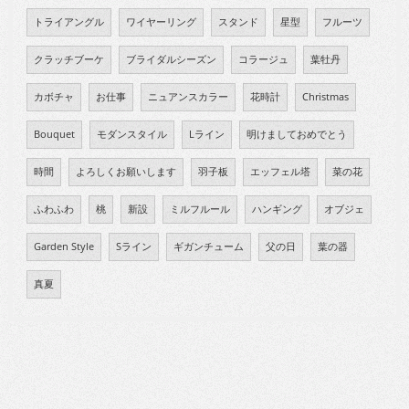
トライアングル
ワイヤーリング
スタンド
星型
フルーツ
クラッチブーケ
ブライダルシーズン
コラージュ
葉牡丹
カボチャ
お仕事
ニュアンスカラー
花時計
Christmas
Bouquet
モダンスタイル
Lライン
明けましておめでとう
時間
よろしくお願いします
羽子板
エッフェル塔
菜の花
ふわふわ
桃
新設
ミルフルール
ハンギング
オブジェ
Garden Style
Sライン
ギガンチューム
父の日
葉の器
真夏