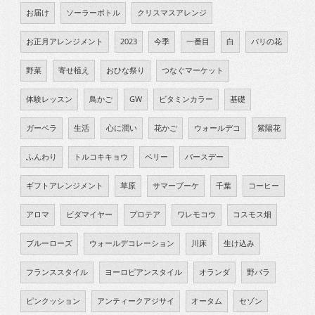
お届け
ソーラーボトル
クリスマスアレンジ
お正月アレンジメント
2023
今季
一番目
白
パリの花
野菜
寄せ植え
おひな祭り
つなぐマーケット
体験レッスン
鳥かご
GW
ビタミンカラー
基礎
ガーベラ
生活
心に潤い
花かご
ウォールデコ
紫陽花
ふんわり
トルコキキョウ
ベリー
バースデー
ギフトアレンジメント
草原
サマーブーケ
千葉
コーヒー
アロマ
ビダマイヤー
プロテア
ワレモコウ
コスモス畑
ブルーローズ
ウォールデコレーション
川床
生け込み
フランススタイル
ヨーロピアンスタイル
オランダ
野バラ
ピンクッション
アンティークアジサイ
オータム
セゾン